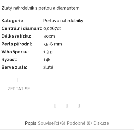
Zlatý náhrdelník s perlou a diamantem
Kategorie
:
Perlové náhrdelníky
Centrální diamant
:
0,0267ct
Délka řetízku
:
40cm
Perla přírodní
:
7,5-8 mm
Váha šperku
:
1,3 g
Ryzost
:
14k
Barva zlata
:
žlutá
ZEPTAT SE
Pinterest
Twitter
Facebook
Popis
Související (8)
Podobné (8)
Diskuze