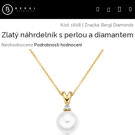
Přejít
Náku
Hledat
Přihlášení
na
obsah
koší
Kód:
1608
|
Značka:
Bergl Diamonds
Zlatý náhrdelník s perlou a diamantem
Průměrné
Neohodnoceno
Podrobnosti hodnocení
hodnocení
produktu
je
0,0
z
5
hvězdiček.