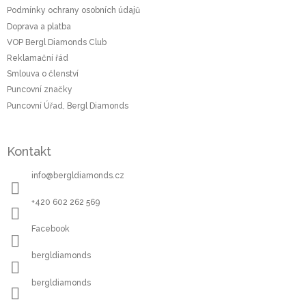
t
Podmínky ochrany osobních údajů
í
Doprava a platba
VOP Bergl Diamonds Club
Reklamační řád
Smlouva o členství
Puncovní značky
Puncovní Úřad, Bergl Diamonds
Kontakt
info
@
bergldiamonds.cz
+420 602 262 569
Facebook
bergldiamonds
bergldiamonds