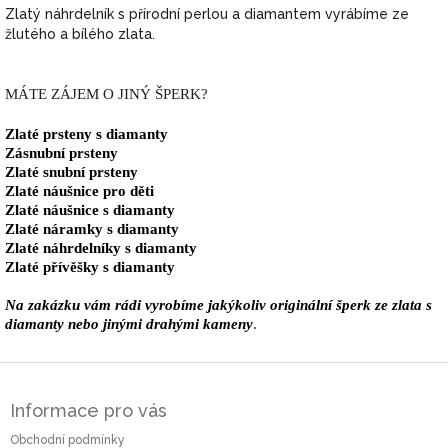
Zlatý náhrdelník s přírodní perlou a diamantem vyrábíme ze
žlutého a bílého zlata.
MÁTE ZÁJEM O JINÝ ŠPERK?
Zlaté prsteny s diamanty
Zásnubní prsteny
Zlaté snubní prsteny
Zlaté náušnice pro děti
Zlaté náušnice s diamanty
Zlaté náramky s diamanty
Zlaté náhrdelníky s diamanty
Zlaté přívěšky s diamanty
Na zakázku vám rádi vyrobíme jakýkoliv originální šperk ze zlata s
diamanty nebo jinými drahými kameny
.
Z
á
Informace pro vás
p
a
Obchodní podmínky