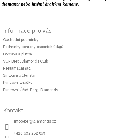
diamanty nebo jinými drahými kameny
.
Z
á
Informace pro vás
p
a
Obchodní podmínky
t
Podmínky ochrany osobních údajů
í
Doprava a platba
VOP Bergl Diamonds Club
Reklamační řád
Smlouva o členství
Puncovní značky
Puncovní Úřad, Bergl Diamonds
Kontakt
info
@
bergldiamonds.cz
+420 602 262 569