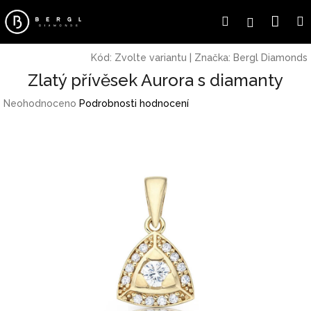
Přejít
Náku
Hledat
Přihlášení
na
obsah
koší
Kód:
Zvolte variantu
|
Značka:
Bergl Diamonds
Zlatý přívěsek Aurora s diamanty
Průměrné
Neohodnoceno
Podrobnosti hodnocení
hodnocení
produktu
je
0,0
z
5
hvězdiček.