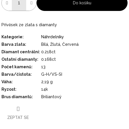
Do košíku
Přívěsek ze zlata s diamanty
Kategorie
:
Náhrdelníky
Barva zlata
:
Bílá, Žlutá, Červená
Diamant centrální
:
0.218ct
Ostatní diamanty
:
0.168ct
Počet kamenů
:
13
Barva/čistota
:
G-H/VS-SI
Váha
:
2,19 g
Ryzost
:
14k
Brus diamantů
:
Briliantový
ZEPTAT SE