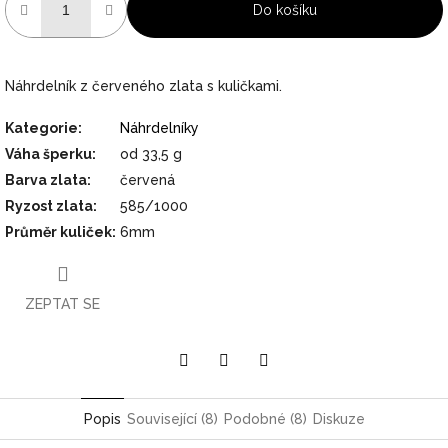
Do košíku
Náhrdelník z červeného zlata s kuličkami.
Kategorie
:
Náhrdelníky
Váha šperku
:
od 33,5 g
Barva zlata
:
červená
Ryzost zlata
:
585/1000
Průměr kuliček
:
6mm
ZEPTAT SE
Pinterest
Twitter
Facebook
Popis
Související (8)
Podobné (8)
Diskuze