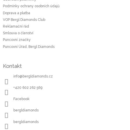
t
Podmínky ochrany osobních údajů
í
Doprava a platba
VOP Bergl Diamonds Club
Reklamační řád
Smlouva o členství
Puncovní značky
Puncovní Úřad, Bergl Diamonds
Kontakt
info
@
bergldiamonds.cz
+420 602 262 569
Facebook
bergldiamonds
bergldiamonds