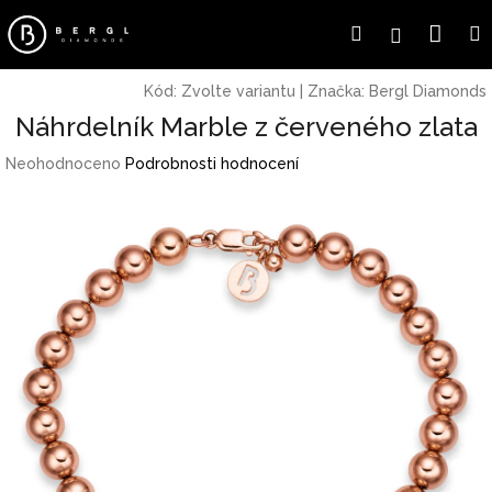
Přejít
Náku
Hledat
Přihlášení
na
obsah
koší
Kód:
Zvolte variantu
|
Značka:
Bergl Diamonds
Náhrdelník Marble z červeného zlata
Průměrné
Neohodnoceno
Podrobnosti hodnocení
hodnocení
produktu
je
0,0
z
5
hvězdiček.