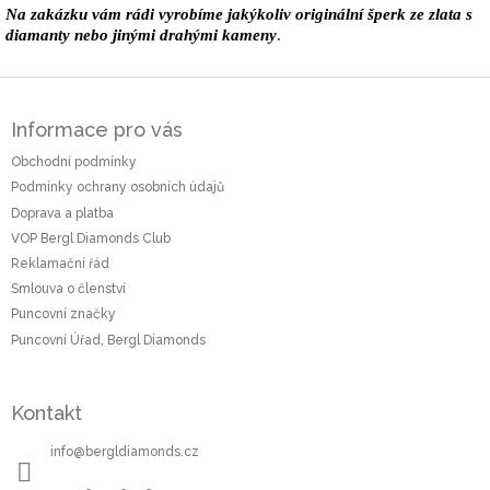
Na zakázku vám rádi vyrobíme jakýkoliv originální šperk ze zlata s
diamanty nebo jinými drahými kameny
.
Z
á
Informace pro vás
p
a
Obchodní podmínky
t
Podmínky ochrany osobních údajů
í
Doprava a platba
VOP Bergl Diamonds Club
Reklamační řád
Smlouva o členství
Puncovní značky
Puncovní Úřad, Bergl Diamonds
Kontakt
info
@
bergldiamonds.cz