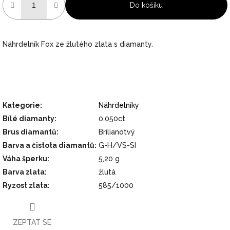
Do košíku
Náhrdelník Fox ze žlutého zlata s diamanty.
Kategorie
:
Náhrdelníky
Bílé diamanty
:
0.050ct
Brus diamantů
:
Brilianotvý
Barva a čistota diamantů
:
G-H/VS-SI
Váha šperku
:
5,20 g
Barva zlata
:
žlutá
Ryzost zlata
:
585/1000
ZEPTAT SE