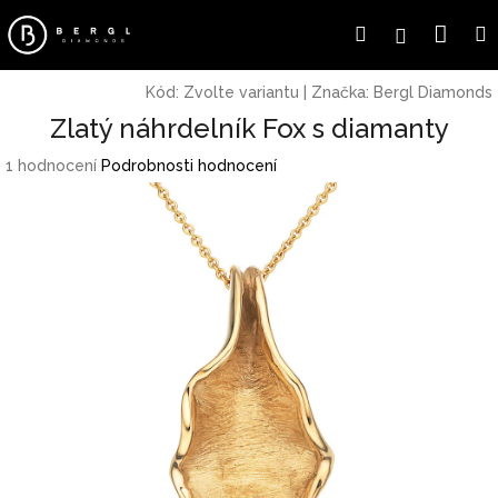
Přejít
Náku
Hledat
Přihlášení
na
obsah
koší
Kód:
Zvolte variantu
|
Značka:
Bergl Diamonds
Zlatý náhrdelník Fox s diamanty
Průměrné
1 hodnocení
Podrobnosti hodnocení
hodnocení
produktu
je
5,0
z
5
hvězdiček.