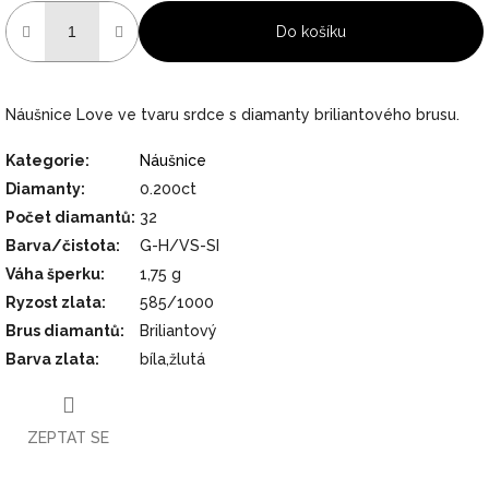
Do košíku
Náušnice Love ve tvaru srdce s diamanty briliantového brusu.
Kategorie
:
Náušnice
Diamanty
:
0.200ct
Počet diamantů
:
32
Barva/čistota
:
G-H/VS-SI
Váha šperku
:
1,75 g
Ryzost zlata
:
585/1000
Brus diamantů
:
Briliantový
Barva zlata
:
bíla,žlutá
ZEPTAT SE