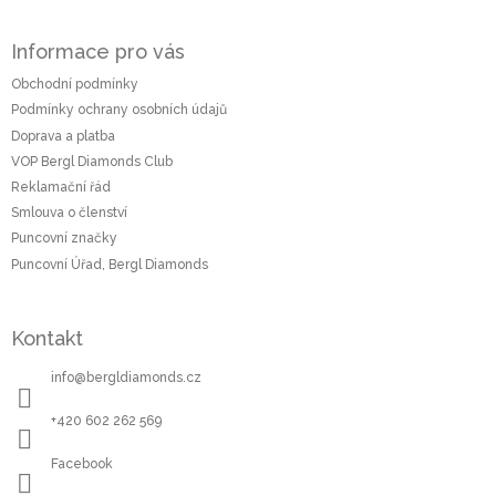
Z
á
Informace pro vás
p
a
Obchodní podmínky
t
Podmínky ochrany osobních údajů
í
Doprava a platba
VOP Bergl Diamonds Club
Reklamační řád
Smlouva o členství
Puncovní značky
Puncovní Úřad, Bergl Diamonds
Kontakt
info
@
bergldiamonds.cz
+420 602 262 569
Facebook