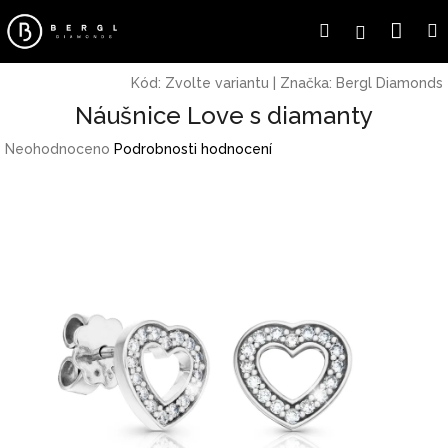
Přejít
Náku
Hledat
Přihlášení
na
obsah
koší
Kód:
Zvolte variantu
|
Značka:
Bergl Diamonds
Náušnice Love s diamanty
Průměrné
Neohodnoceno
Podrobnosti hodnocení
hodnocení
produktu
je
0,0
z
5
hvězdiček.