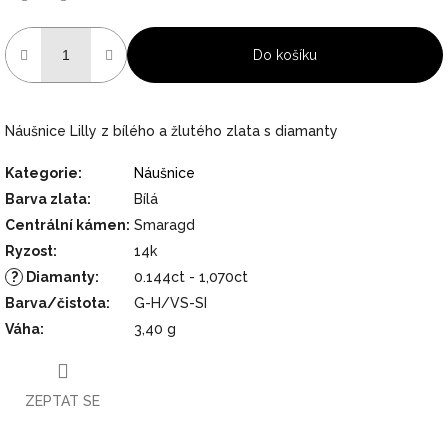
Do košíku
Náušnice Lilly z bílého a žlutého zlata s diamanty
Kategorie
:
Náušnice
Barva zlata
:
Bílá
Centrální kámen
:
Smaragd
Ryzost
:
14k
?
Diamanty
:
0.144ct - 1,070ct
Barva/čistota
:
G-H/VS-SI
Váha
:
3,40 g
ZEPTAT SE