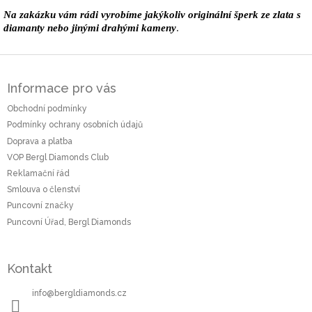
Na zakázku vám rádi vyrobíme jakýkoliv originální šperk ze zlata s
diamanty nebo jinými drahými kameny
.
Z
á
Informace pro vás
p
a
Obchodní podmínky
t
Podmínky ochrany osobních údajů
í
Doprava a platba
VOP Bergl Diamonds Club
Reklamační řád
Smlouva o členství
Puncovní značky
Puncovní Úřad, Bergl Diamonds
Kontakt
info
@
bergldiamonds.cz