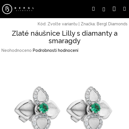
Přejít
Náku
Hledat
Přihlášení
na
obsah
koší
Kód:
Zvolte variantu
|
Značka:
Bergl Diamonds
Zlaté náušnice Lilly s diamanty a
smaragdy
Průměrné
Neohodnoceno
Podrobnosti hodnocení
hodnocení
produktu
je
0,0
z
5
hvězdiček.