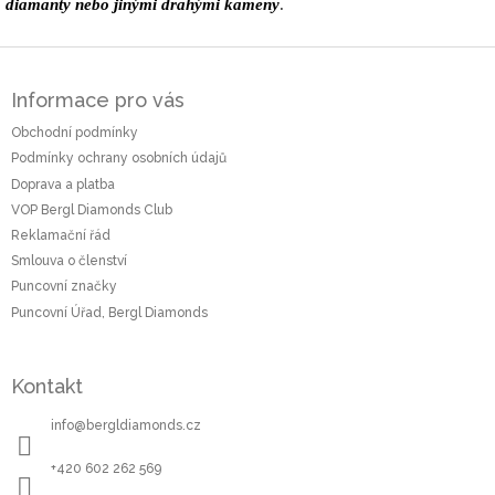
diamanty nebo jinými drahými kameny
.
Z
á
Informace pro vás
p
a
Obchodní podmínky
t
Podmínky ochrany osobních údajů
í
Doprava a platba
VOP Bergl Diamonds Club
Reklamační řád
Smlouva o členství
Puncovní značky
Puncovní Úřad, Bergl Diamonds
Kontakt
info
@
bergldiamonds.cz
+420 602 262 569