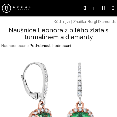
Přejít
Náku
Hledat
Přihlášení
na
obsah
koší
Kód:
1371
|
Značka:
Bergl Diamonds
Náušnice Leonora z bílého zlata s
turmalínem a diamanty
Průměrné
Neohodnoceno
Podrobnosti hodnocení
hodnocení
produktu
je
0,0
z
5
hvězdiček.