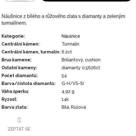
Náušnice z bílého a růžového zlata s diamanty a zeleným
turmalínem.
Kategorie
:
Náušnice
Centrální kámen
:
Turmalín
Centrální kámen, turmalín
:
6.2ct
Brus kamene
:
Briliantový, cushion
Ostatní kameny
:
diamanty 0.5626ct
Počet diamantů
:
54
Barva/čistota diamantů
:
G-H/VS-SI
Váha šperku
:
4,92 g
Ryzost
:
14k
Barva zlata
:
Bílá, Růžová
ZEPTAT SE