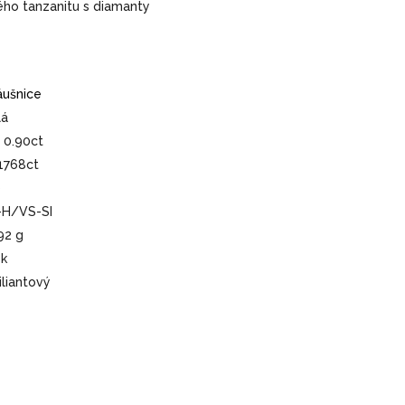
ého tanzanitu s diamanty
áušnice
lá
 0.90ct
1768ct
0
-H/VS-SI
92 g
4k
iliantový