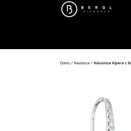
Přejít
na
obsah
Domů
/
Náušnice
/
Náušnice Kipera z b