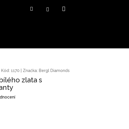
Nákupní
Hledat
Přihlášení
košík
Kód:
1170
|
Značka:
Bergl Diamonds
ílého zlata s
anty
odnocení