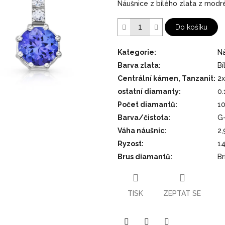
Náušnice z bílého zlata z modr
5
hvězdiček.
Do košíku
Kategorie
:
N
Barva zlata
:
Bí
Centrální kámen, Tanzanit
:
2x
ostatní diamanty
:
0.
Počet diamantů
:
1
Barva/čistota
:
G
Váha náušnic
:
2,
Ryzost
:
1
Brus diamantů
:
Br
TISK
ZEPTAT SE