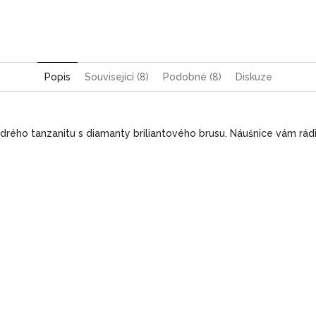
Pinterest
Twitter
Facebook
Popis
Související (8)
Podobné (8)
Diskuze
drého tanzanitu s diamanty briliantového brusu. Náušnice
vám rádi