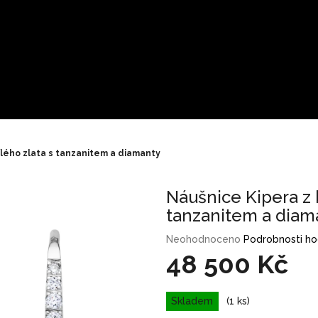
ílého zlata s tanzanitem a diamanty
Náušnice Kipera z b
tanzanitem a diam
Průměrné
Neohodnoceno
Podrobnosti h
hodnocení
48 500 Kč
produktu
je
Měrná
0,0
Skladem
(1 ks)
cena:
z