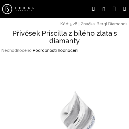
Přejít
Náku
Hledat
Přihlášení
na
obsah
koší
Kód:
528
|
Značka:
Bergl Diamonds
Přívěsek Priscilla z bílého zlata s
diamanty
Průměrné
Neohodnoceno
Podrobnosti hodnocení
hodnocení
produktu
je
0,0
z
5
hvězdiček.