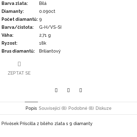
Barva zlata
:
Bílá
Diamanty
:
0.090ct
Počet diamantů
:
9
Barva/čistota
:
G-H/VS-SI
Váha
:
2,71 g
Ryzost
:
18k
Brus diamantů
:
Briliantový
ZEPTAT SE
Pinterest
Twitter
Facebook
Popis
Související (8)
Podobné (8)
Diskuze
Přívěsek Příscilla z bílého zlata s 9 diamanty