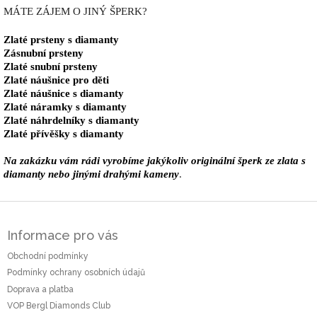
MÁTE ZÁJEM O JINÝ ŠPERK?
Zlaté prsteny s diamanty
Zásnubní prsteny
Zlaté snubní prsteny
Zlaté náušnice pro děti
Zlaté náušnice s diamanty
Zlaté náramky s diamanty
Zlaté náhrdelníky s diamanty
Zlaté přívěšky s diamanty
Na zakázku vám rádi vyrobíme jakýkoliv originální šperk ze zlata s
diamanty nebo jinými drahými kameny
.
Z
á
Informace pro vás
p
a
Obchodní podmínky
t
Podmínky ochrany osobních údajů
í
Doprava a platba
VOP Bergl Diamonds Club