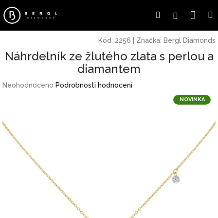
Přejít
Náku
Hledat
Přihlášení
na
obsah
koší
Kód:
2256
|
Značka:
Bergl Diamonds
Náhrdelník ze žlutého zlata s perlou a
diamantem
Průměrné
Neohodnoceno
Podrobnosti hodnocení
hodnocení
NOVINKA
produktu
je
0,0
z
5
hvězdiček.