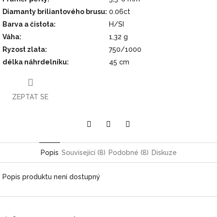
Diamanty briliantového brusu
:
0.06ct
Barva a čistota
:
H/SI
Váha
:
1,32 g
Ryzost zlata
:
750/1000
délka náhrdelníku
:
45 cm
ZEPTAT SE
Pinterest
Twitter
Facebook
Popis
Související (8)
Podobné (8)
Diskuze
Popis produktu není dostupný
Z
á