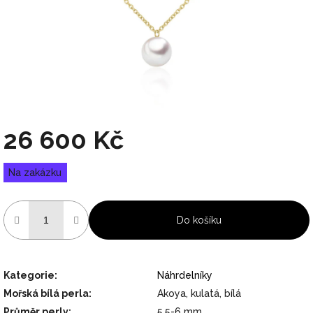
26 600 Kč
Měrná
Na zakázku
cena:
Do košíku
Kategorie
:
Náhrdelníky
Mořská bílá perla
:
Akoya, kulatá, bílá
Průměr perly
:
5,5-6 mm