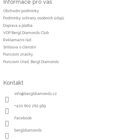
Informace pro vás
p
a
Obchodní podmínky
t
Podmínky ochrany osobních údajů
í
Doprava a platba
VOP Bergl Diamonds Club
Reklamační řád
Smlouva o členství
Puncovní značky
Puncovní Úřad, Bergl Diamonds
Kontakt
info
@
bergldiamonds.cz
+420 602 262 569
Facebook
bergldiamonds