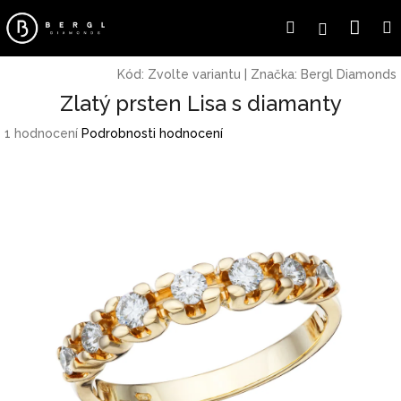
Přejít
Náku
Hledat
Přihlášení
na
obsah
koší
Kód:
Zvolte variantu
|
Značka:
Bergl Diamonds
Zlatý prsten Lisa s diamanty
Průměrné
1 hodnocení
Podrobnosti hodnocení
hodnocení
produktu
je
5,0
z
5
hvězdiček.