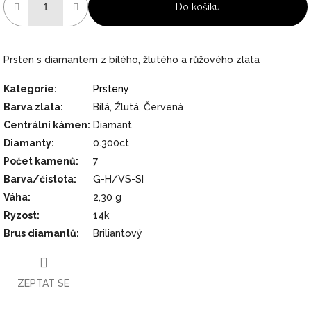
Do košíku
Prsten s diamantem z bílého, žlutého a růžového zlata
Kategorie
:
Prsteny
Barva zlata
:
Bílá, Žlutá, Červená
Centrální kámen
:
Diamant
Diamanty
:
0.300ct
Počet kamenů
:
7
Barva/čistota
:
G-H/VS-SI
Váha
:
2,30 g
Ryzost
:
14k
Brus diamantů
:
Briliantový
ZEPTAT SE