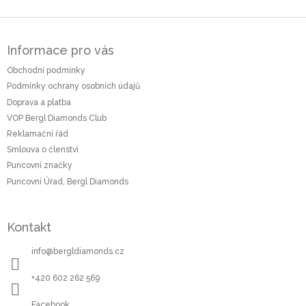
Z
á
Informace pro vás
p
a
Obchodní podmínky
t
Podmínky ochrany osobních údajů
í
Doprava a platba
VOP Bergl Diamonds Club
Reklamační řád
Smlouva o členství
Puncovní značky
Puncovní Úřad, Bergl Diamonds
Kontakt
info
@
bergldiamonds.cz
+420 602 262 569
Facebook