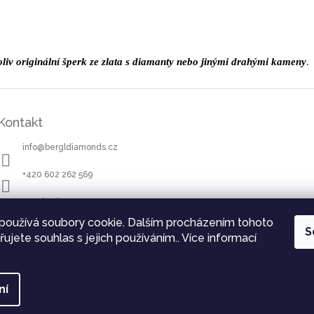
iv originální šperk ze zlata s diamanty nebo jinými drahými kameny
.
Kontakt
info
@
bergldiamonds.cz
+420 602 262 569
Facebook
používá soubory cookie. Dalším procházením tohoto
bergldiamonds
S
ujete souhlas s jejich používáním.. Více informací
bergldiamonds
ní
a práva vyhrazena.