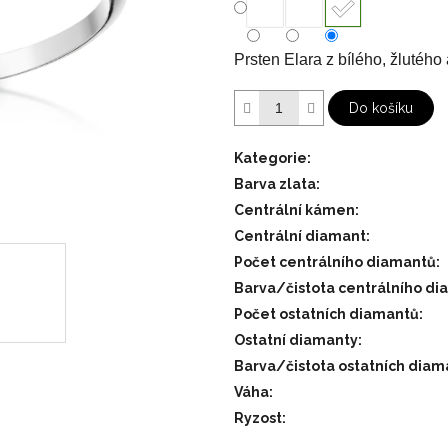
hvězdiček.
Prsten Elara z bílého, žlutéh
Do košíku
Kategorie
:
Barva zlata
:
Centrální kámen
:
Centrální diamant
:
Počet centrálního diamantů
:
Barva/čistota centrálního d
Počet ostatních diamantů
:
Ostatní diamanty
:
Barva/čistota ostatních diam
Váha
:
Ryzost
: