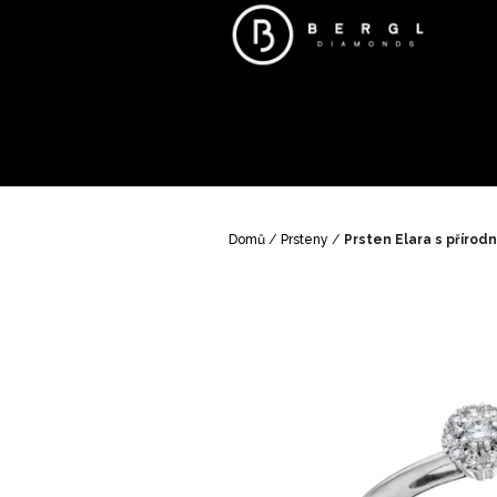
Přejít
na
obsah
Domů
/
Prsteny
/
Prsten Elara s přírod