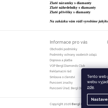
Zlaté náramky s diamanty
Zlaté náhrdelníky s diamanty
Zlaté přívěšky s diamanty
Na zakázku vám rádi vyrobíme jakýkol
Z
á
Informace pro vás
p
a
Obchodní podmínky
t
Podmínky ochrany osobních údajů
í
Doprava a platba
VOP Bergl Diamonds Club
Reklamační řád
Tento web 
Smlouva o členství
webu vyjadř
Puncovní značky
zde
.
Puncovní Úřad, Bergl Diamonds
Nastave
Copyright 2026
Bergl Diamonds
. Všechn