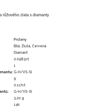
o a růžového zlata s diamanty
Prsteny
Bílá, Žlutá, Červená
Diamant
0.0983ct
1
iamantu
:
G-H/VS-SI
9
0.117ct
antů
:
G-H/VS-SI
3,20 g
14k