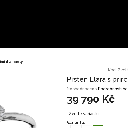
ními diamanty
Kód:
Zvolt
Prsten Elara s pří
Průměrné
Neohodnoceno
Podrobnosti h
hodnocení
39 790 Kč
produktu
je
Měrná
0,0
Zvolte variantu
cena:
z
Varianta:
5