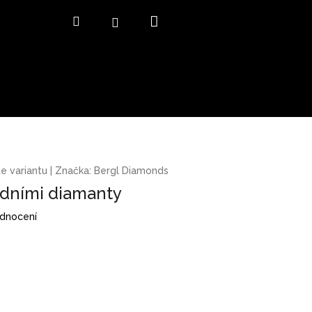
Nákupní
Hledat
Přihlášení
košík
e variantu
|
Značka:
Bergl Diamonds
rodními diamanty
odnocení