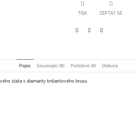
TISK
ZEPTAT SE
Pinterest
Twitter
Facebook
Popis
Související (8)
Podobné (8)
Diskuze
žového zlata s diamanty briliantového brusu.