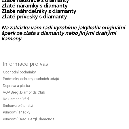
Zlaté náušnice s diamanty
Zlaté náramky s diamanty
Zlaté náhrdelníky s diamanty
Zlaté přívěšky s diamanty
Na zakázku vám rádi vyrobíme jakýkoliv originální
šperk ze zlata s diamanty nebo jinými drahými
kameny
.
Z
á
Informace pro vás
p
a
Obchodní podmínky
t
Podmínky ochrany osobních údajů
í
Doprava a platba
VOP Bergl Diamonds Club
Reklamační řád
Smlouva o členství
Puncovní značky
Puncovní Úřad, Bergl Diamonds