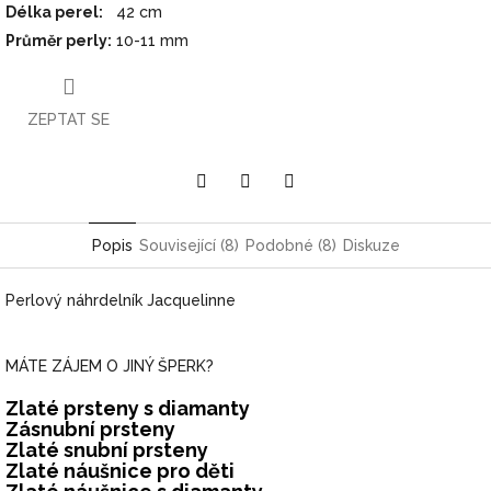
Délka perel
:
42 cm
Průměr perly
:
10-11 mm
ZEPTAT SE
Pinterest
Twitter
Facebook
Popis
Související (8)
Podobné (8)
Diskuze
Perlový náhrdelník Jacquelinne
MÁTE ZÁJEM O JINÝ ŠPERK?
Zlaté prsteny s diamanty
Zásnubní prsteny
Zlaté snubní prsteny
Zlaté náušnice pro děti