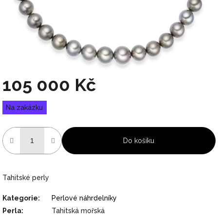
105 000 Kč
Měrná
Na zakázku
cena:
Do košíku
Tahitské perly
Kategorie
:
Perlové náhrdelníky
Perla
:
Tahitská mořská