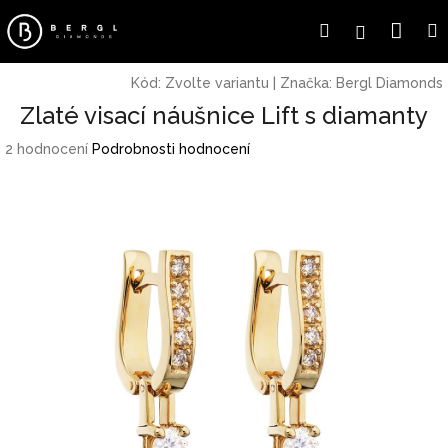
Přejít
Náku
Hledat
Přihlášení
na
obsah
koší
Kód:
Zvolte variantu
|
Značka:
Bergl Diamonds
Zlaté visací náušnice Lift s diamanty
Průměrné
2 hodnocení
Podrobnosti hodnocení
hodnocení
produktu
je
3,5
z
5
hvězdiček.