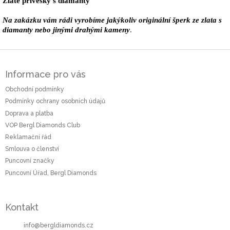
Zlaté přívěšky s diamanty
Na zakázku vám rádi vyrobíme jakýkoliv originální šperk ze zlata s
diamanty nebo jinými drahými kameny
.
Z
á
Informace pro vás
p
a
Obchodní podmínky
t
Podmínky ochrany osobních údajů
í
Doprava a platba
VOP Bergl Diamonds Club
Reklamační řád
Smlouva o členství
Puncovní značky
Puncovní Úřad, Bergl Diamonds
Kontakt
info
@
bergldiamonds.cz