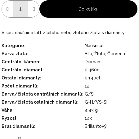
Do košíku
Visací náušnice Lift z bílého nebo žlutého zlata s diamanty
Kategorie
:
Náušnice
Barva zlata
:
Bílá, Žlutá, Červená
Centrální kámen
:
Diamant
Centrální diamant
:
0.460ct
Ostatní diamanty
:
0.140ct
Počet diamantů
:
12
Barva/čistota centrálních diamantů
:
G/SI
Barva/čistota ostatních diamantů
:
G-H/VS-SI
Váha
:
4,43 g
Ryzost
:
14k
Brus diamantů
:
Briliantový