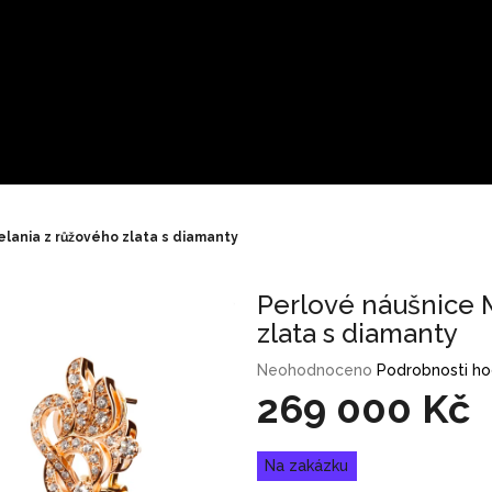
lania z růžového zlata s diamanty
Perlové náušnice 
zlata s diamanty
Průměrné
Neohodnoceno
Podrobnosti h
hodnocení
269 000 Kč
produktu
je
Měrná
0,0
Na zakázku
cena:
z