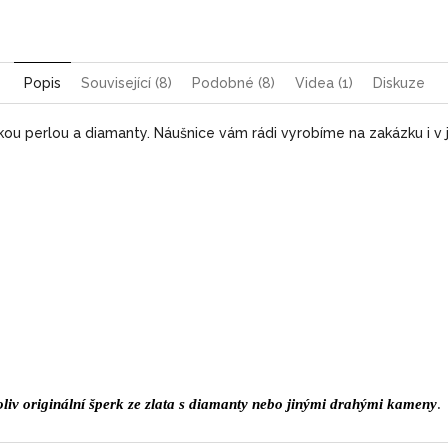
Popis
Související (8)
Podobné (8)
Videa (1)
Diskuze
kou perlou a diamanty. Náušnice
vám rádi vyrobíme na zakázku i v 
iv originální šperk ze zlata s diamanty nebo jinými drahými kameny
.