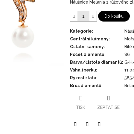
Náušnice Melania z růžového zl
5
hvězdiček.
Do košíku
Kategorie
:
Náuš
Centrální kámeny
:
Mořs
Ostatní kameny
:
Bílé
Počet diamantů
:
86
Barva/čistota diamantů
:
G-H
Váha šperku
:
11,0
Ryzost zlata
:
585
Brus diamantů
:
Bril
TISK
ZEPTAT SE
Pinterest
Twitter
Facebook