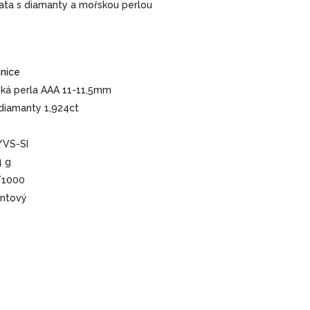
ata s diamanty a mořskou perlou
nice
ká perla AAA 11-11,5mm
 diamanty 1,924ct
/VS-SI
4 g
/1000
iantový