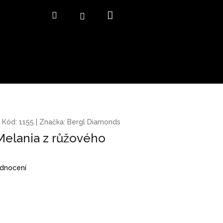
Nákupní
Hledat
Přihlášení
košík
Kód:
1155
|
Značka:
Bergl Diamonds
Melania z růžového
odnocení