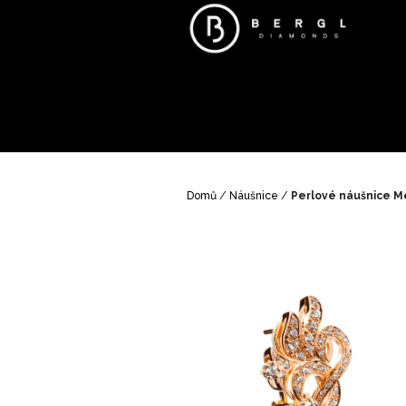
Přejít
na
obsah
Domů
/
Náušnice
/
Perlové náušnice Me