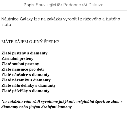
Popis
Související (8)
Podobné (8)
Diskuze
Náušnice Galaxy lze na zakázku vyrobit i z růžového a žlutého
zlata
MÁTE ZÁJEM O JINÝ ŠPERK?
Zlaté prsteny s diamanty
Zásnubní prsteny
Zlaté snubní prsteny
Zlaté náušnice pro děti
Zlaté náušnice s diamanty
Zlaté náramky s diamanty
Zlaté náhrdelníky s diamanty
Zlaté přívěšky s diamanty
Na zakázku vám rádi vyrobíme jakýkoliv originální šperk ze zlata s
diamanty nebo jinými drahými kameny
.
Z