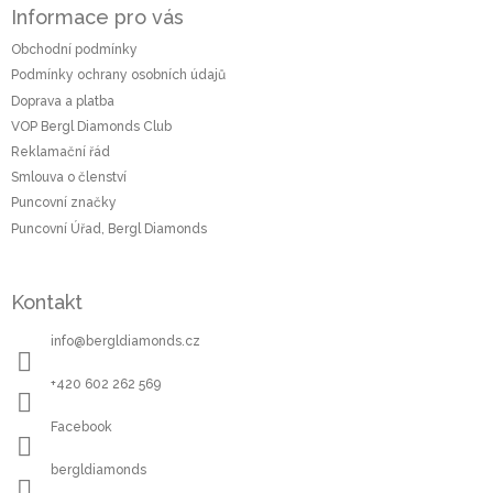
á
Informace pro vás
p
a
Obchodní podmínky
t
Podmínky ochrany osobních údajů
í
Doprava a platba
VOP Bergl Diamonds Club
Reklamační řád
Smlouva o členství
Puncovní značky
Puncovní Úřad, Bergl Diamonds
Kontakt
info
@
bergldiamonds.cz
+420 602 262 569
Facebook
bergldiamonds