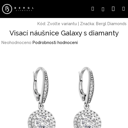
Přejít
Náku
Hledat
Přihlášení
na
obsah
koší
Kód:
Zvolte variantu
|
Značka:
Bergl Diamonds
Visací náušnice Galaxy s diamanty
Průměrné
Neohodnoceno
Podrobnosti hodnocení
hodnocení
produktu
je
0,0
z
5
hvězdiček.