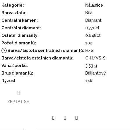
Kategorie
:
Náušnice
Barva zlata
:
Bílá
Centrální kámen
:
Diamant
Centrální diamant
:
0.770ct
Ostatní diamanty
:
0.648ct
Počet diamantů
:
102
?
Barva/čistota centrálních diamantů
:
H/SI
Barva/čistota ostatních diamantů
:
G-H/VS-SI
Váha šperku
:
3,53 g
Brus diamantů
:
Briliantový
Ryzost
:
14k
ZEPTAT SE
Pinterest
Twitter
Facebook