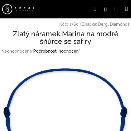
Přejít
Náku
Hledat
Přihlášení
na
obsah
koší
Kód:
1780
|
Značka:
Bergl Diamonds
Zlatý náramek Marina na modré
šňůrce se safíry
Průměrné
Neohodnoceno
Podrobnosti hodnocení
hodnocení
produktu
je
0,0
z
5
hvězdiček.