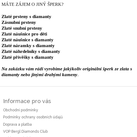
MÁTE ZÁJEM O JINÝ ŠPERK?
Zlaté prsteny s diamanty
Zásnubní prsteny
Zlaté snubní prsteny
Zlaté náušnice pro děti
Zlaté náušnice s diamanty
Zlaté náramky s diamanty
Zlaté náhrdelníky s diamanty
Zlaté přívěšky s diamanty
Na zakázku vám rádi vyrobíme jakýkoliv originální šperk ze zlata s
diamanty nebo jinými drahými kameny
.
Z
á
Informace pro vás
p
a
Obchodní podmínky
t
Podmínky ochrany osobních údajů
í
Doprava a platba
VOP Bergl Diamonds Club