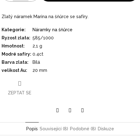
Zlatý náramek Marina na šňůrce se safíry.
Kategorie
:
Náramky na šňůrce
Ryzost zlata
:
585/1000
Hmotnost
:
2,1 g
Modré safíry
:
0.4ct
Barva zlata
:
Bílá
velikost Au
:
20 mm
ZEPTAT SE
Pinterest
Twitter
Facebook
Popis
Související (8)
Podobné (8)
Diskuze