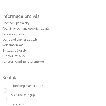
Z
á
Informace pro vás
p
a
Obchodní podmínky
t
Podmínky ochrany osobních údajů
í
Doprava a platba
VOP Bergl Diamonds Club
Reklamační řád
Smlouva o členství
Puncovní značky
Puncovní Úřad, Bergl Diamonds
Kontakt
info
@
bergldiamonds.cz
+420 602 262 569
Facebook