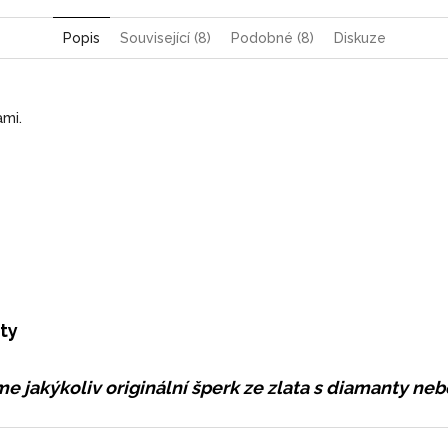
Popis
Související (8)
Podobné (8)
Diskuze
ami.
ty
e jakýkoliv originální šperk ze zlata s diamanty n