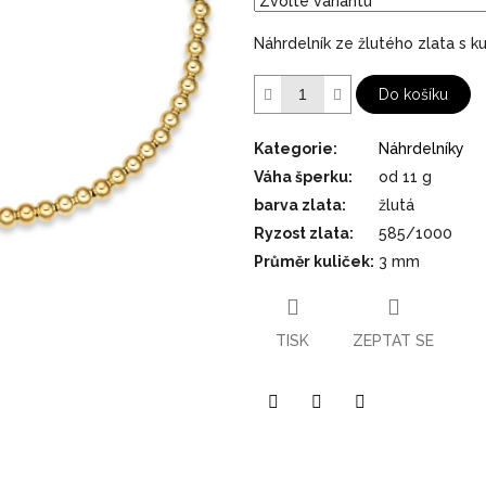
hvězdiček.
Náhrdelník ze žlutého zlata s ku
Do košíku
Kategorie
:
Náhrdelníky
Váha šperku
:
od 11 g
barva zlata
:
žlutá
Ryzost zlata
:
585/1000
Průměr kuliček
:
3 mm
TISK
ZEPTAT SE
Pinterest
Twitter
Facebook