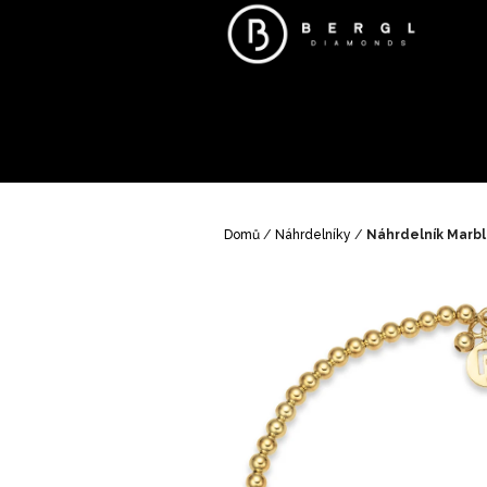
Přejít
na
obsah
Domů
/
Náhrdelníky
/
Náhrdelník Marbl