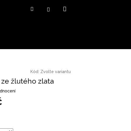
Nákupní
Hledat
Přihlášení
košík
Kód:
Zvolte variantu
ze žlutého zlata
odnocení
č