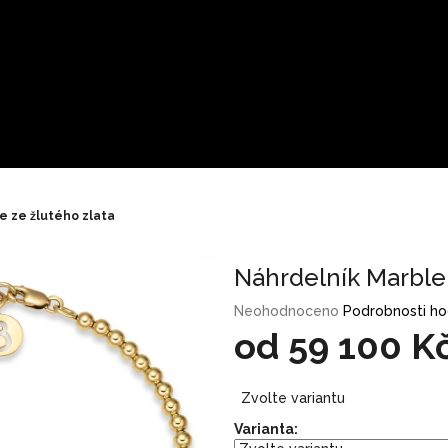
e ze žlutého zlata
Náhrdelník Marble 
Průměrné
Neohodnoceno
Podrobnosti h
hodnocení
od
59 100 K
produktu
je
Měrná
0,0
Zvolte variantu
cena:
z
Varianta:
5