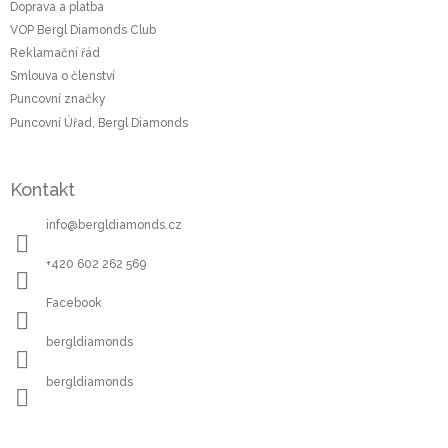
í
Doprava a platba
VOP Bergl Diamonds Club
Reklamační řád
Smlouva o členství
Puncovní značky
Puncovní Úřad, Bergl Diamonds
Kontakt
info
@
bergldiamonds.cz
+420 602 262 569
Facebook
bergldiamonds
bergldiamonds