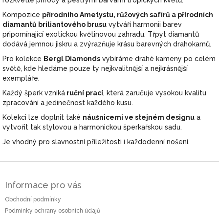
rozkvetlé přírody a pestrými barvami tropických květů.
Kompozice
přírodního Ametystu, růžových safírů a přírodních
diamantů briliantového brusu
vytváří harmonii barev
připomínající exotickou květinovou zahradu. Třpyt diamantů
dodává jemnou jiskru a zvýrazňuje krásu barevných drahokamů.
Pro kolekce
Bergl Diamonds
vybíráme drahé kameny po celém
světě, kde hledáme pouze ty nejkvalitnější a nejkrásnější
exempláře.
Každý šperk vzniká
ruční prací
, která zaručuje vysokou kvalitu
zpracování a jedinečnost každého kusu.
Kolekci lze doplnit také
náušnicemi ve stejném designu
a
vytvořit tak stylovou a harmonickou šperkařskou sadu.
Je vhodný pro slavnostní příležitosti i každodenní nošení.
Z
á
Informace pro vás
p
a
Obchodní podmínky
t
Podmínky ochrany osobních údajů