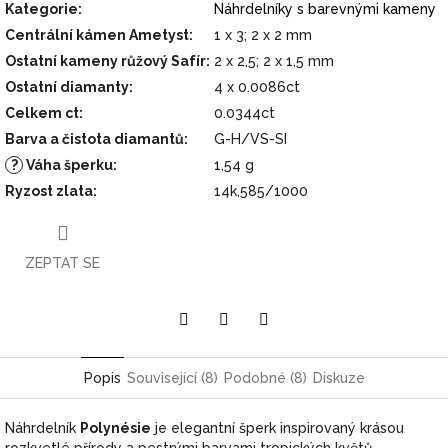
Kategorie
:
Náhrdelníky s barevnými kameny
Centrální kámen Ametyst
:
1 x 3; 2 x 2 mm
Ostatní kameny růžový Safír
:
2 x 2,5; 2 x 1,5 mm
Ostatní diamanty
:
4 x 0.0086ct
Celkem ct
:
0.0344ct
Barva a čistota diamantů
:
G-H/VS-SI
?
Váha šperku
:
1,54 g
Ryzost zlata
:
14k,585/1000
ZEPTAT SE
Pinterest
Twitter
Facebook
Popis
Související (8)
Podobné (8)
Diskuze
Náhrdelník
Polynésie
je elegantní šperk inspirovaný krásou