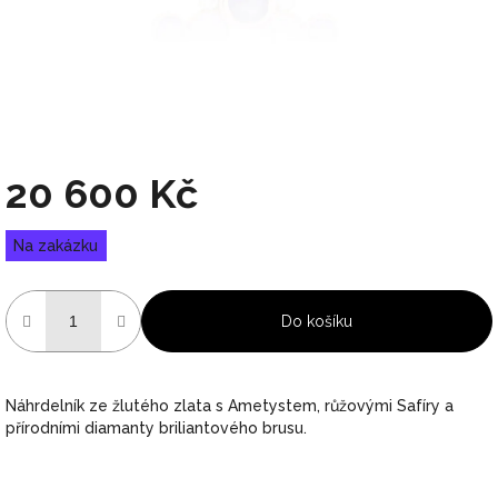
20 600 Kč
Měrná
Na zakázku
cena:
Do košíku
Náhrdelník ze žlutého zlata s Ametystem, růžovými Safíry a
přírodními diamanty briliantového brusu.