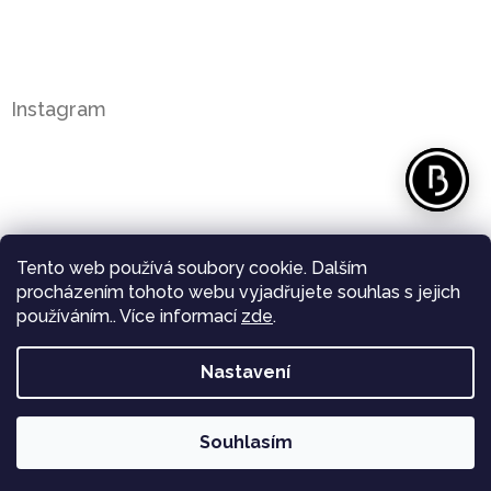
Instagram
Tento web používá soubory cookie. Dalším
procházením tohoto webu vyjadřujete souhlas s jejich
používáním.. Více informací
zde
.
Nastavení
Sledovat na Instagramu
Souhlasím
Copyright 2026
Bergl Diamonds
. Všechna práva
Vytvořil Shoptet
vyhrazena.