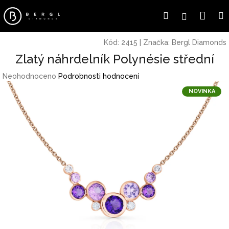
Přejít
Náku
Hledat
Přihlášení
na
obsah
koší
Kód:
2415
|
Značka:
Bergl Diamonds
Zlatý náhrdelník Polynésie střední
Průměrné
Neohodnoceno
Podrobnosti hodnocení
hodnocení
NOVINKA
produktu
je
0,0
z
5
hvězdiček.