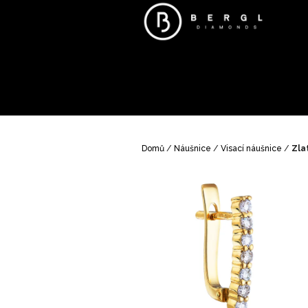
Přejít
na
obsah
Domů
/
Náušnice
/
Visací náušnice
/
Zla