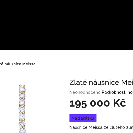
té náušnice Meissa
Zlaté náušnice Me
Průměrné
Neohodnoceno
Podrobnosti h
hodnocení
195 000 Kč
produktu
je
Měrná
0,0
Na zakázku
cena:
z
Náušnice Meissa ze žlutého zlat
5