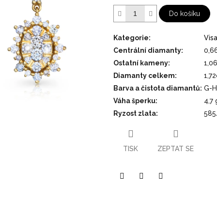
hvězdiček.
Do košíku
Kategorie
:
Vis
Centrální diamanty
:
0,6
Ostatní kameny
:
1,0
Diamanty celkem
:
1,72
Barva a čistota diamantů
:
G-H
Váha šperku
:
4,7 
Ryzost zlata
:
585
TISK
ZEPTAT SE
Pinterest
Twitter
Facebook