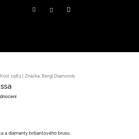
Nákupní
Hledat
Přihlášení
košík
Kód:
1983
|
Značka:
Bergl Diamonds
issa
odnocení
a a diamanty briliantového brusu.