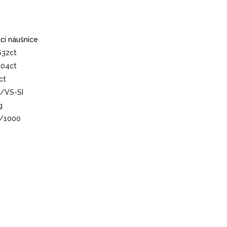
ací náušnice
632ct
604ct
ct
/VS-SI
g
/1000