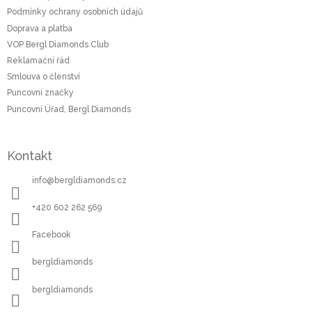
t
Podmínky ochrany osobních údajů
í
Doprava a platba
VOP Bergl Diamonds Club
Reklamační řád
Smlouva o členství
Puncovní značky
Puncovní Úřad, Bergl Diamonds
Kontakt
info
@
bergldiamonds.cz
+420 602 262 569
Facebook
bergldiamonds
bergldiamonds