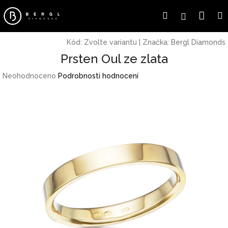
Přejít
Náku
Hledat
Přihlášení
na
obsah
koší
Kód:
Zvolte variantu
|
Značka:
Bergl Diamonds
Prsten Oul ze zlata
Průměrné
Neohodnoceno
Podrobnosti hodnocení
hodnocení
produktu
je
0,0
z
5
hvězdiček.