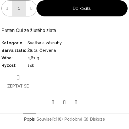
Do košíku
Prsten Oul ze žlutého zlata
Kategorie
:
Svatba a zásnuby
Barva zlata
:
Žlutá, Červená
Váha
:
4,61 g
Ryzost
:
14k
ZEPTAT SE
Pinterest
Twitter
Facebook
Popis
Související (8)
Podobné (8)
Diskuze