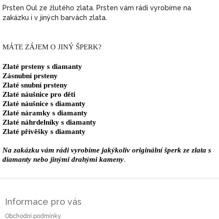
Prsten Oul ze žlutého zlata.
Prsten vám rádi vyrobíme na
zakázku i v jiných barvách zlata.
MÁTE ZÁJEM O JINÝ ŠPERK?
Zlaté prsteny s diamanty
Zásnubní prsteny
Zlaté snubní prsteny
Zlaté náušnice pro děti
Zlaté náušnice s diamanty
Zlaté náramky s diamanty
Zlaté náhrdelníky s diamanty
Zlaté přívěšky s diamanty
Na zakázku vám rádi vyrobíme jakýkoliv originální šperk ze zlata s
diamanty nebo jinými drahými kameny
.
Z
á
Informace pro vás
p
a
Obchodní podmínky