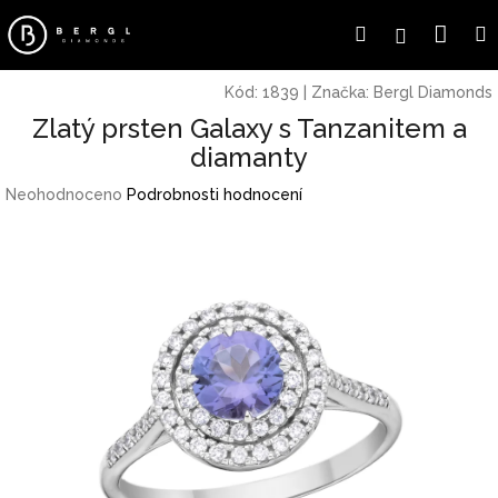
Přejít
Náku
Hledat
Přihlášení
na
obsah
koší
Kód:
1839
|
Značka:
Bergl Diamonds
Zlatý prsten Galaxy s Tanzanitem a
diamanty
Průměrné
Neohodnoceno
Podrobnosti hodnocení
hodnocení
produktu
je
0,0
z
5
hvězdiček.