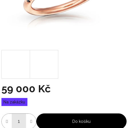
59 000 Kč
Měrná
Na zakázku
cena:
Do košíku