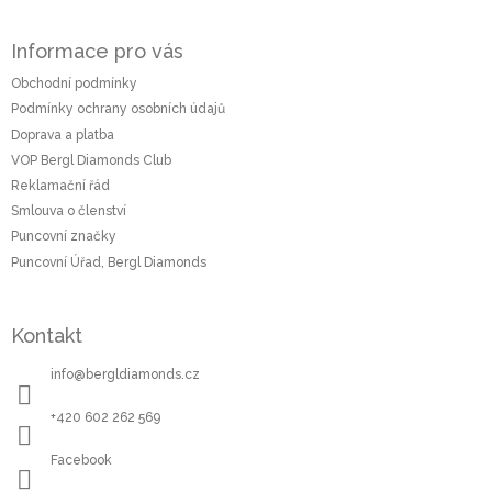
Z
á
Informace pro vás
p
a
Obchodní podmínky
t
Podmínky ochrany osobních údajů
í
Doprava a platba
VOP Bergl Diamonds Club
Reklamační řád
Smlouva o členství
Puncovní značky
Puncovní Úřad, Bergl Diamonds
Kontakt
info
@
bergldiamonds.cz
+420 602 262 569
Facebook