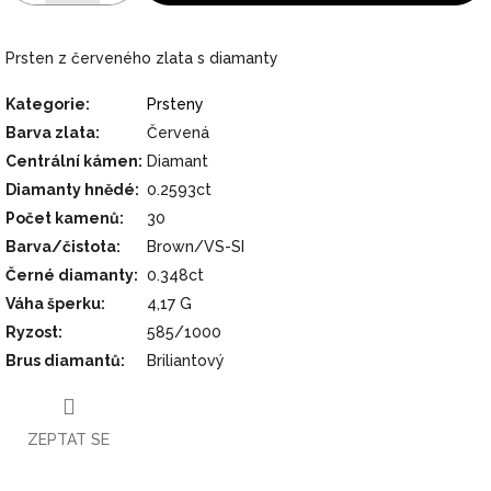
Prsten z červeného zlata s diamanty
Kategorie
:
Prsteny
Barva zlata
:
Červená
Centrální kámen
:
Diamant
Diamanty hnědé
:
0.2593ct
Počet kamenů
:
30
Barva/čistota
:
Brown/VS-SI
Černé diamanty
:
0.348ct
Váha šperku
:
4,17 G
Ryzost
:
585/1000
Brus diamantů
:
Briliantový
ZEPTAT SE