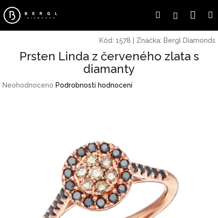
Přejít
Náku
Hledat
Přihlášení
na
obsah
koší
Kód:
1578
|
Značka:
Bergl Diamonds
Prsten Linda z červeného zlata s
diamanty
Průměrné
Neohodnoceno
Podrobnosti hodnocení
hodnocení
produktu
je
0,0
z
5
hvězdiček.