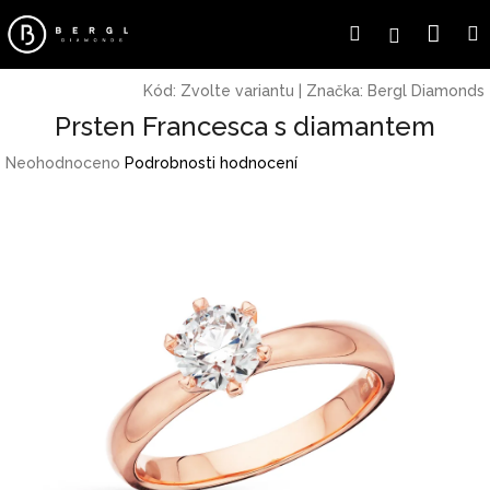
Přejít
Náku
Hledat
Přihlášení
na
obsah
koší
Kód:
Zvolte variantu
|
Značka:
Bergl Diamonds
Prsten Francesca s diamantem
Průměrné
Neohodnoceno
Podrobnosti hodnocení
hodnocení
produktu
je
0,0
z
5
hvězdiček.