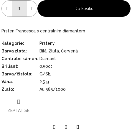
Do košíku
Prsten Francesca s centrálním diamantem
Kategorie
:
Prsteny
Barva zlata
:
Bílá, Žlutá, Červená
Centrální kámen
:
Diamant
Briliant
:
0.50ct
Barva/čistota
:
G/SI1
Váha
:
2,5 g
Zlato
:
Au 585/1000
ZEPTAT SE