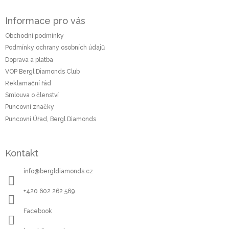
Z
á
Informace pro vás
p
a
Obchodní podmínky
t
Podmínky ochrany osobních údajů
í
Doprava a platba
VOP Bergl Diamonds Club
Reklamační řád
Smlouva o členství
Puncovní značky
Puncovní Úřad, Bergl Diamonds
Kontakt
info
@
bergldiamonds.cz
+420 602 262 569
Facebook