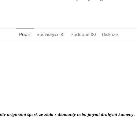
Pinterest
Twitter
Facebook
Popis
Související (8)
Podobné (8)
Diskuze
iv originální šperk ze zlata s diamanty nebo jinými drahými kameny
.