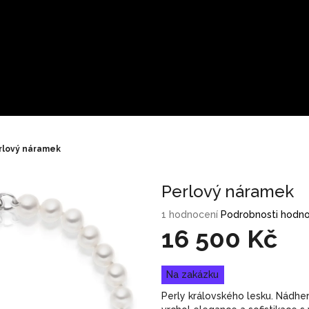
rlový náramek
Perlový náramek
Průměrné
1 hodnocení
Podrobnosti hodno
hodnocení
16 500 Kč
produktu
je
Měrná
5,0
Na zakázku
cena:
z
Perly královského lesku. Nádhe
5