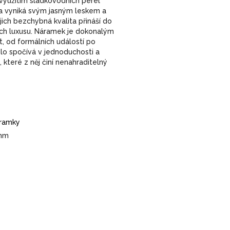
 využitím sladkovodních perel
la vyniká svým jasným leskem a
jich bezchybná kvalita přináší do
ch luxusu. Náramek je dokonalým
, od formálních událostí po
lo spočívá v jednoduchosti a
 které z něj činí nenahraditelný
áramky
5mm