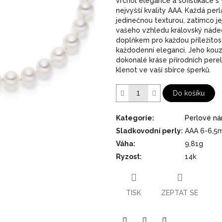
vrchol elegance a sofistikace s
hvězdiček.
nejvyšší kvality AAA. Každá per
jedinečnou texturou, zatímco je
vašeho vzhledu královský náde
doplňkem pro každou příležitost
každodenní eleganci. Jeho kouz
dokonalé kráse přírodních perel,
klenot ve vaší sbírce šperků.
Do košíku
Kategorie
:
Perlové n
Sladkovodní perly
:
AAA 6-6,
Váha
:
9,81g
Ryzost
:
14k
TISK
ZEPTAT SE