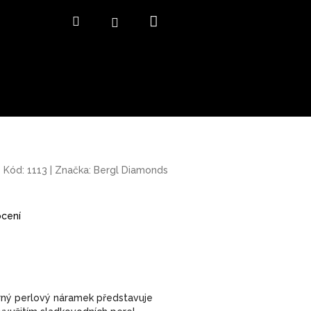
Nákupní
Hledat
Přihlášení
košík
Kód:
1113
|
Značka:
Bergl Diamonds
cení
rný perlový náramek představuje