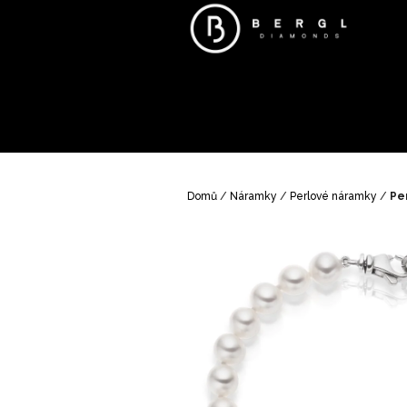
Přejít
na
obsah
Domů
/
Náramky
/
Perlové náramky
/
Pe