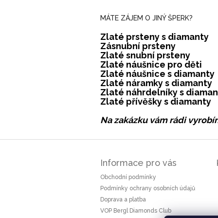
MÁTE ZÁJEM O JINÝ ŠPERK?
Zlaté prsteny s diamanty
Zásnubní prsteny
Zlaté snubní prsteny
Zlaté náušnice pro děti
Zlaté náušnice s diamanty
Zlaté náramky s diamanty
Zlaté náhrdelníky s diaman
Zlaté přívěšky s diamanty
Na zakázku vám rádi vyrobím
Z
á
Informace pro vás
p
a
Obchodní podmínky
t
Podmínky ochrany osobních údajů
í
Doprava a platba
VOP Bergl Diamonds Club