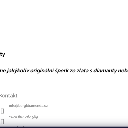
ty
e jakýkoliv originální šperk ze zlata s diamanty n
Kontakt
info
@
bergldiamonds.cz
+420 602 262 569
Facebook