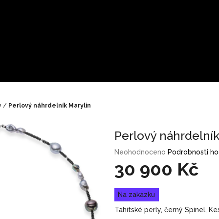
y
/
Perlový náhrdelník Marylin
Perlový náhrdelník
Průměrné
Neohodnoceno
Podrobnosti h
hodnocení
30 900 Kč
produktu
je
Měrná
0,0
Na zakázku
cena:
z
Tahitské perly, černý Spinel, Ke
5