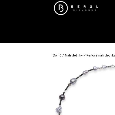
Přejít
na
obsah
Domů
/
Náhrdelníky
/
Perlové náhrdelník