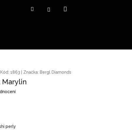
Nákupní
Hledat
Přihlášení
košík
Kód:
1863
|
Značka:
Bergl Diamonds
 Marylin
odnocení
shi perly