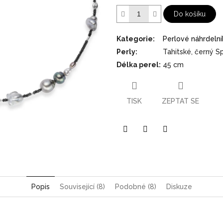
hvězdiček.
Do košíku
Kategorie
:
Perlové náhrdelní
Perly
:
Tahitské, černý Sp
Délka perel
:
45 cm
TISK
ZEPTAT SE
Pinterest
Twitter
Facebook
Popis
Související (8)
Podobné (8)
Diskuze