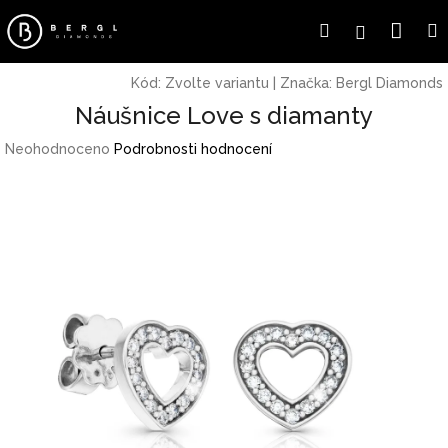
Přejít
Náku
Hledat
Přihlášení
na
obsah
koší
Kód:
Zvolte variantu
|
Značka:
Bergl Diamonds
Náušnice Love s diamanty
Průměrné
Neohodnoceno
Podrobnosti hodnocení
hodnocení
produktu
je
0,0
z
5
hvězdiček.