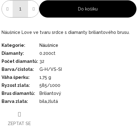
Do košíku
Náušnice Love ve tvaru srdce s diamanty briliantového brusu.
Kategorie
:
Náušnice
Diamanty
:
0.200ct
Počet diamantů
:
32
Barva/čistota
:
G-H/VS-SI
Váha šperku
:
1,75 g
Ryzost zlata
:
585/1000
Brus diamantů
:
Briliantový
Barva zlata
:
bíla,žlutá
ZEPTAT SE