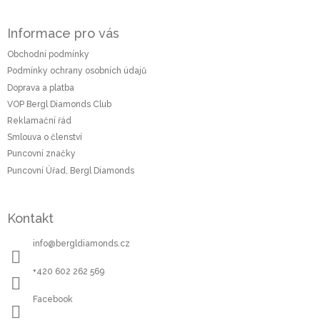
Z
á
Informace pro vás
p
a
Obchodní podmínky
t
Podmínky ochrany osobních údajů
í
Doprava a platba
VOP Bergl Diamonds Club
Reklamační řád
Smlouva o členství
Puncovní značky
Puncovní Úřad, Bergl Diamonds
Kontakt
info
@
bergldiamonds.cz
+420 602 262 569
Facebook