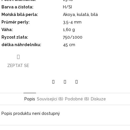
Barva a čistota
:
H/SI
Mořská bílá perla
:
Akoya, kulatá, bílá
Průměr perly
:
3,5-4 mm
Váha
:
1,60 g
Ryzost zlata
:
750/1000
délka náhrdelníku
:
45 cm
ZEPTAT SE
Pinterest
Twitter
Facebook
Popis
Související (8)
Podobné (8)
Diskuze
Popis produktu není dostupný
Z