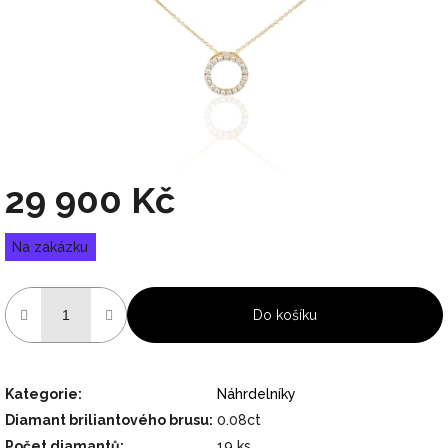
29 900 Kč
Měrná
Na zakázku
cena:
Do košíku
Kategorie
:
Náhrdelníky
Diamant briliantového brusu
:
0.08ct
Počet diamantů
:
19 ks