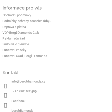
á
Informace pro vás
p
a
Obchodní podmínky
t
Podmínky ochrany osobních údajů
í
Doprava a platba
VOP Bergl Diamonds Club
Reklamační řád
Smlouva o členství
Puncovní značky
Puncovní Úřad, Bergl Diamonds
Kontakt
info
@
bergldiamonds.cz
+420 602 262 569
Facebook
bergldiamonds