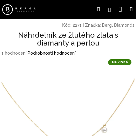
Přejít
Náku
Hledat
Přihlášení
na
obsah
koší
Kód:
2271
|
Značka:
Bergl Diamonds
Náhrdelník ze žlutého zlata s
diamanty a perlou
Průměrné
1 hodnocení
Podrobnosti hodnocení
hodnocení
NOVINKA
produktu
je
1,0
z
5
hvězdiček.