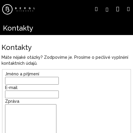
Přejít
Náku
Hledat
Přihlášení
na
obsah
koší
Kontakty
Kontakty
Máte nějaké otázky? Zodpovíme je. Prosíme o pečlivé vyplnění
kontaktních údajů.
Jméno a příjmení
E-mail
Zpráva