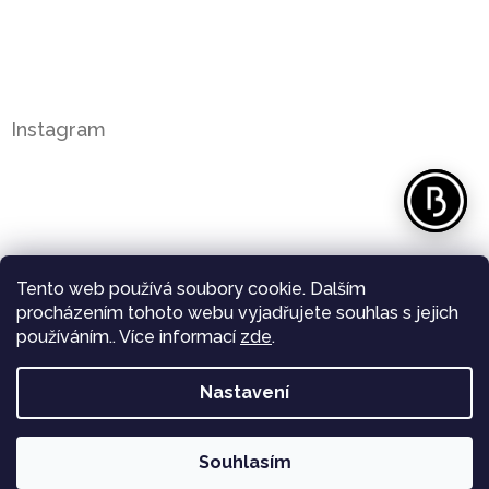
Instagram
Tento web používá soubory cookie. Dalším
procházením tohoto webu vyjadřujete souhlas s jejich
používáním.. Více informací
zde
.
Nastavení
Sledovat na Instagramu
Copyright 2026
Bergl Diamonds
. Všechna práva
Souhlasím
Vytvořil Shoptet
vyhrazena.