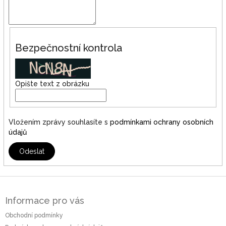
Bezpečnostní kontrola
Opište text z obrázku
Vložením zprávy souhlasíte s
podmínkami ochrany osobních
údajů
Odeslat
Z
á
Informace pro vás
p
a
Obchodní podmínky