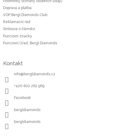
t
Podmínky ochrany osobních údajů
í
Doprava a platba
VOP Bergl Diamonds Club
Reklamační řád
Smlouva o členství
Puncovní značky
Puncovní Úřad, Bergl Diamonds
Kontakt
info
@
bergldiamonds.cz
+420 602 262 569
Facebook
bergldiamonds
bergldiamonds